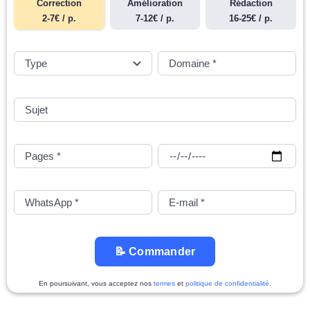
Correction
Amélioration
Rédaction
2-7€ / p.
7-12€ / p.
16-25€ / p.
📝 Commander
En poursuivant, vous acceptez nos
termes
et
politique de confidentialité
.