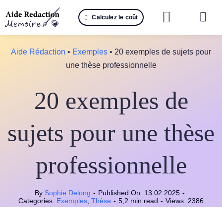
Passer
Calculez le coût
au
Togg
contenu
Navi
Reche
Aide Rédaction
•
Exemples
•
20 exemples de sujets pour
une thèse professionnelle
🤖 IA 
20 exemples de
📚 Not
📝 Mé
sujets pour une thèse
📝 Spé
professionnelle
📝 Th
By
Sophie Delong
-
Published On: 13.02.2025
-
📝 Ra
Categories:
Exemples
,
Thèse
-
5,2 min read
-
Views: 2386