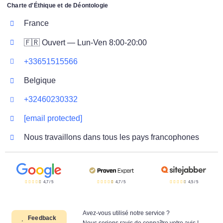
Charte d'Éthique et de Déontologie
France
🇫🇷 Ouvert — Lun-Ven 8:00-20:00
+33651515566
Belgique
+32460230332
[email protected]
Nous travaillons dans tous les pays francophones
4,7
/
5
4,7
/
5
4,5
/
5
Avez-vous utilisé notre service ?
Feedback