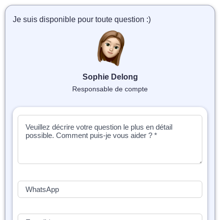
📝 Aut
Je suis disponible pour toute question :)
❓ FAQ
💎 Tar
🚀 Co
Sophie Delong
Responsable de compte
📄 Bl
📄 Ex
🎓 Re
⭐️ Avi
👩‍🏫 