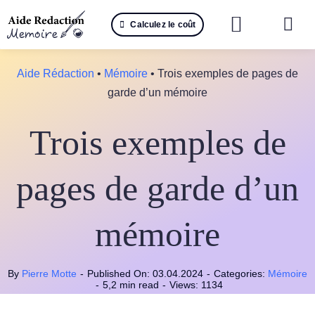
Passer
Calculez le coût
au
Togg
contenu
Navi
Reche
Aide Rédaction
•
Mémoire
•
Trois exemples de pages de
garde d’un mémoire
🤖 IA 
Trois exemples de
📚 Not
📝 Mé
pages de garde d’un
📝 Spé
mémoire
📝 Th
By
Pierre Motte
-
Published On: 03.04.2024
-
Categories:
Mémoire
📝 Ra
-
5,2 min read
-
Views: 1134