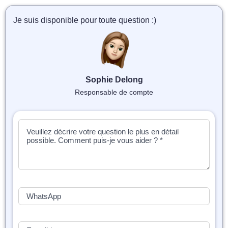
📝 Aut
Je suis disponible pour toute question :)
❓ FAQ
💎 Tar
🚀 Co
Sophie Delong
Responsable de compte
📄 Bl
📄 Ex
🎓 Re
⭐️ Avi
👩‍🏫 