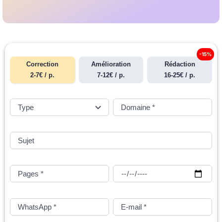
-15%
Correction
Amélioration
Rédaction
2-7€ / p.
7-12€ / p.
16-25€ / p.