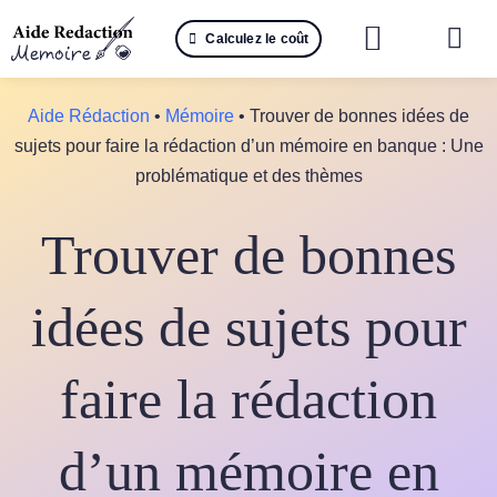
Passer
Calculez le coût
au
Togg
contenu
Navi
Reche
Aide Rédaction
•
Mémoire
•
Trouver de bonnes idées de
sujets pour faire la rédaction d’un mémoire en banque : Une
🤖 IA 
problématique et des thèmes
📚 Not
Trouver de bonnes
📝 Mé
idées de sujets pour
📝 Spé
faire la rédaction
📝 Th
📝 Ra
d’un mémoire en