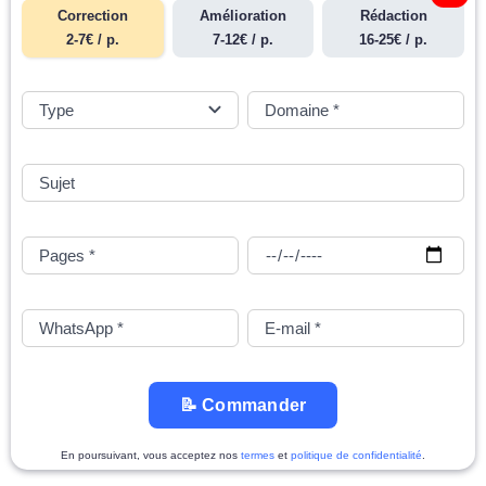
Correction
Amélioration
Rédaction
2-7€ / p.
7-12€ / p.
16-25€ / p.
📝 Commander
En poursuivant, vous acceptez nos
termes
et
politique de confidentialité
.