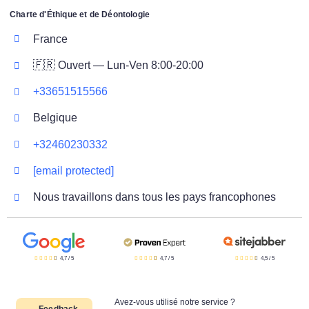
Charte d'Éthique et de Déontologie
France
🇫🇷 Ouvert — Lun-Ven 8:00-20:00
+33651515566
Belgique
+32460230332
[email protected]
Nous travaillons dans tous les pays francophones
4,7
/
5
4,7
/
5
4,5
/
5
Avez-vous utilisé notre service ?
Feedback