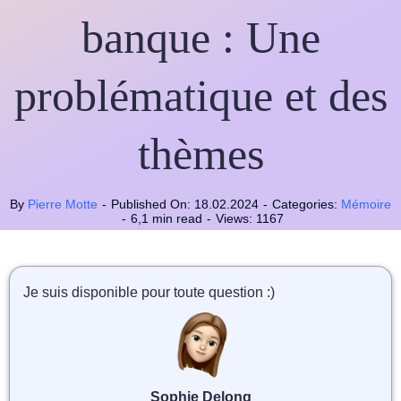
📝 Aut
banque : Une
❓ FAQ
problématique et des
💎 Tar
thèmes
🚀 Co
📄 Bl
By
Pierre Motte
-
Published On: 18.02.2024
-
Categories:
Mémoire
-
6,1 min read
-
Views: 1167
📄 Ex
🎓 Re
Je suis disponible pour toute question :)
⭐️ Avi
👩‍🏫 
Sophie Delong