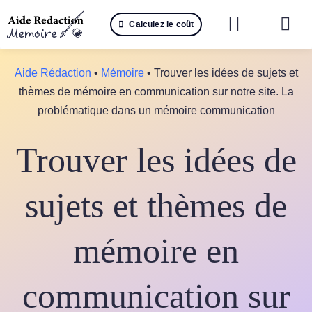
Passer
Calculez le coût
au
Togg
contenu
Navi
Reche
Aide Rédaction
•
Mémoire
•
Trouver les idées de sujets et
thèmes de mémoire en communication sur notre site. La
🤖 IA 
problématique dans un mémoire communication
📚 Not
Trouver les idées de
📝 Mé
sujets et thèmes de
📝 Spé
mémoire en
📝 Th
📝 Ra
communication sur