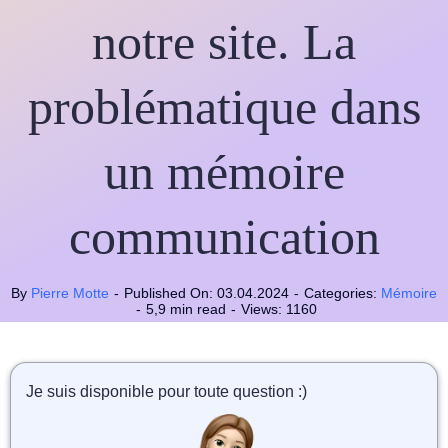
📝 Aut
notre site. La
❓ FAQ
problématique dans
💎 Tar
un mémoire
🚀 Co
📄 Bl
communication
📄 Ex
By
Pierre Motte
-
Published On: 03.04.2024
-
Categories:
Mémoire
🎓 Re
-
5,9 min read
-
Views: 1160
⭐️ Avi
Je suis disponible pour toute question :)
👩‍🏫 