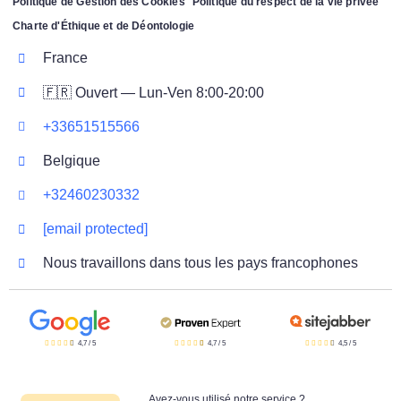
Politique de Gestion des Cookies
Politique du respect de la vie privée
Charte d'Éthique et de Déontologie
France
🇫🇷 Ouvert — Lun-Ven 8:00-20:00
+33651515566
Belgique
+32460230332
[email protected]
Nous travaillons dans tous les pays francophones
4,7
/
5
4,7
/
5
4,5
/
5
Avez-vous utilisé notre service ?