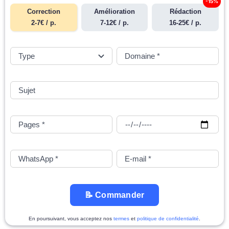
-15%
Correction
Amélioration
Rédaction
2-7€ / p.
7-12€ / p.
16-25€ / p.
📝 Commander
En poursuivant, vous acceptez nos
termes
et
politique de confidentialité
.