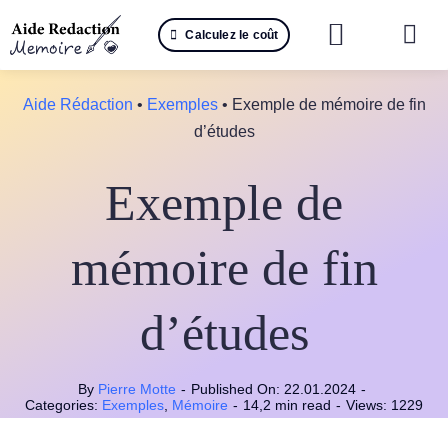
Passer
Calculez le coût
au
Togg
contenu
Navi
Reche
Aide Rédaction
•
Exemples
•
Exemple de mémoire de fin
d’études
🤖 IA 
Exemple de
📚 Not
📝 Mé
mémoire de fin
📝 Spé
d’études
📝 Th
By
Pierre Motte
-
Published On: 22.01.2024
-
📝 Ra
Categories:
Exemples
,
Mémoire
-
14,2 min read
-
Views: 1229