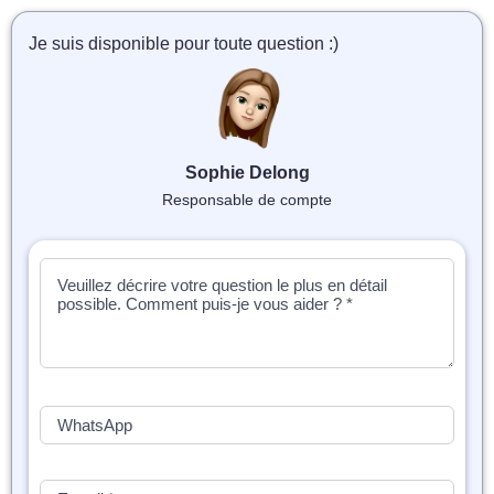
📝 Aut
Je suis disponible pour toute question :)
❓ FAQ
💎 Tar
🚀 Co
Sophie Delong
Responsable de compte
📄 Bl
📄 Ex
🎓 Re
⭐️ Avi
👩‍🏫 