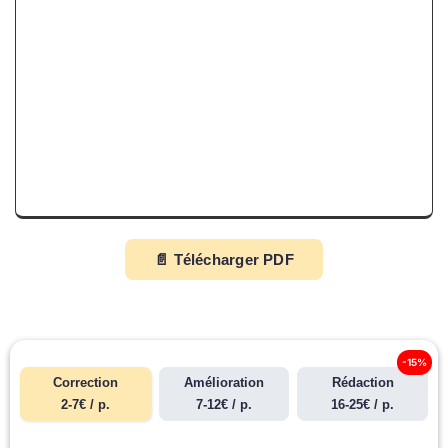
📄 Télécharger PDF
-15%
Correction
Amélioration
Rédaction
2-7€ / p.
7-12€ / p.
16-25€ / p.