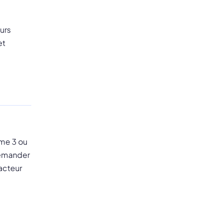
urs
et
ême 3 ou
 demander
acteur