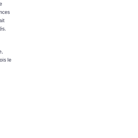
e
ances
ait
és.
e,
ois le