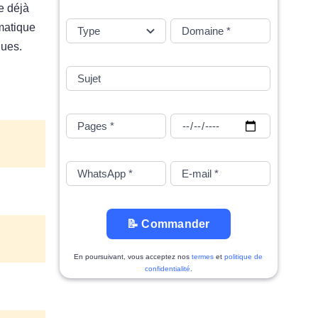
e déjà
matique
ques.
📝 Commander
En poursuivant, vous acceptez nos
termes
et
politique de
confidentialité
.