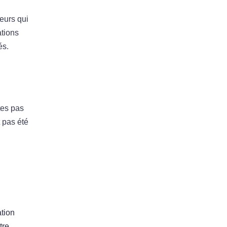
eurs qui
ations
és.
tes pas
t pas été
ation
tre