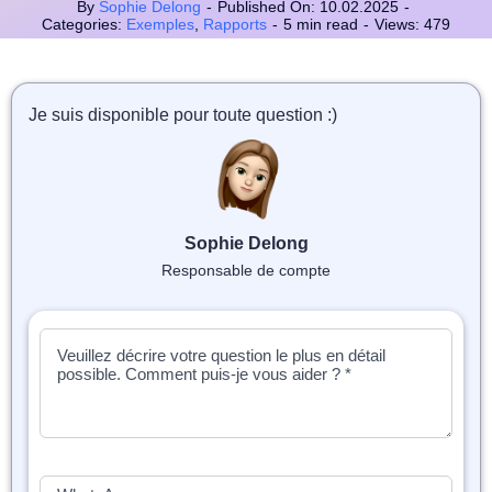
📝 Aut
By
Sophie Delong
-
Published On: 10.02.2025
-
Categories:
Exemples
,
Rapports
-
5 min read
-
Views: 479
❓ FAQ
💎 Tar
Je suis disponible pour toute question :)
🚀 Co
📄 Bl
Sophie Delong
Responsable de compte
📄 Ex
🎓 Re
⭐️ Avi
👩‍🏫 