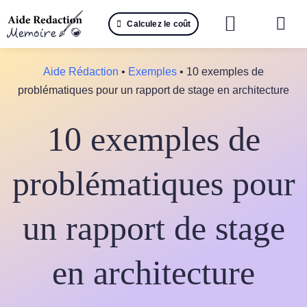
Passer
Calculez le coût
au
Togg
contenu
Navi
Reche
Aide Rédaction
•
Exemples
•
10 exemples de
problématiques pour un rapport de stage en architecture
🤖 IA 
10 exemples de
📚 Not
📝 Mé
problématiques pour
📝 Spé
un rapport de stage
📝 Th
en architecture
📝 Ra