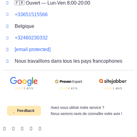
🇫🇷 Ouvert — Lun-Ven 8:00-20:00
+33651515566
Belgique
+32460230332
[email protected]
Nous travaillons dans tous les pays francophones
4,7
/
5
4,7
/
5
4,5
/
5
Avez-vous utilisé notre service ?
Feedback
Nous serions ravis de connaître votre avis !