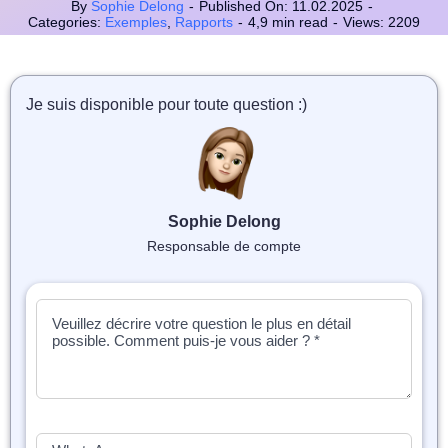
📝 Aut
By
Sophie Delong
-
Published On: 11.02.2025
-
Categories:
Exemples
,
Rapports
-
4,9 min read
-
Views: 2209
❓ FAQ
💎 Tar
Je suis disponible pour toute question :)
🚀 Co
📄 Bl
Sophie Delong
Responsable de compte
📄 Ex
🎓 Re
⭐️ Avi
👩‍🏫 