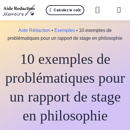
Passer
Calculez le coût
au
Togg
contenu
Navi
Reche
Aide Rédaction
•
Exemples
•
10 exemples de
problématiques pour un rapport de stage en philosophie
🤖 IA 
10 exemples de
📚 Not
📝 Mé
problématiques pour
📝 Spé
un rapport de stage
📝 Th
en philosophie
📝 Ra