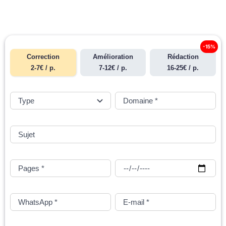
-15%
Correction
Amélioration
Rédaction
2-7€ / p.
7-12€ / p.
16-25€ / p.