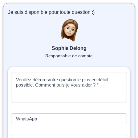
📝 Aut
Je suis disponible pour toute question :)
❓ FAQ
💎 Tar
🚀 Co
Sophie Delong
Responsable de compte
📄 Bl
📄 Ex
🎓 Re
⭐️ Avi
👩‍🏫 