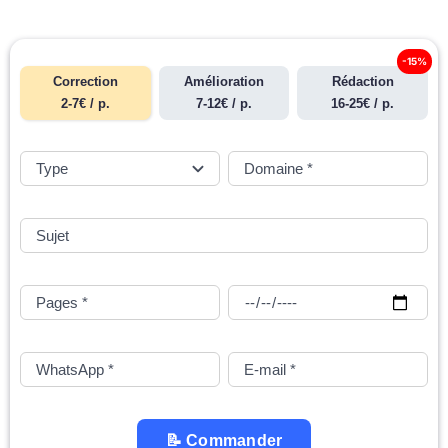
-15%
Correction
Amélioration
Rédaction
2-7€ / p.
7-12€ / p.
16-25€ / p.
📝 Commander